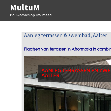
MultuM
Bouwadvies op UW maat!
Aanleg terrassen & zwembad, Aalter
Plaatsen van terrassen in Afrormosia in comb
AANLEG TERRASSEN EN ZW
AALTER