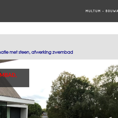
Skip
to
MULTUM – BOUWA
content
inatie met steen, afwerking zwembad
EMBAD,